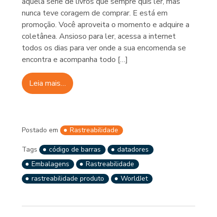
aquela série de livros que sempre quis ler, mas
nunca teve coragem de comprar. E está em
promoção. Você aproveita o momento e adquire a
coletânea. Ansioso para ler, acessa a internet
todos os dias para ver onde a sua encomenda se
encontra e acompanha todo […]
Leia mais…
Postado em
Rastreabilidade
Tags
código de barras
datadores
Embalagens
Rastreabilidade
rastreabilidade produto
WorldJet